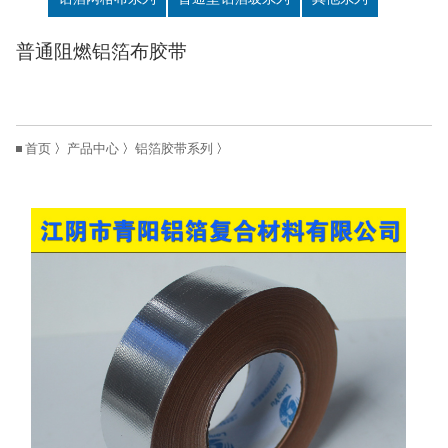
普通阻燃铝箔布胶带
首页
〉
产品中心
〉
铝箔胶带系列
〉